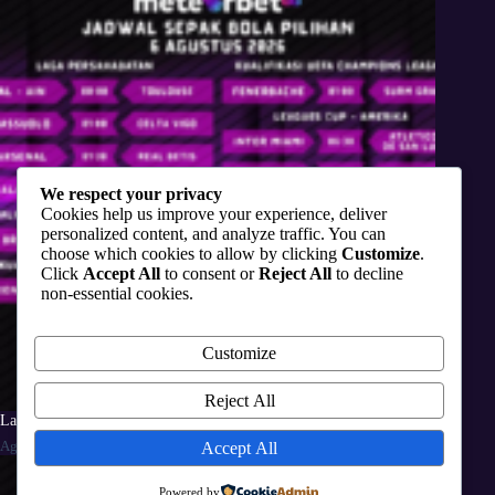
We respect your privacy
Cookies help us improve your experience, deliver
personalized content, and analyze traffic. You can
choose which cookies to allow by clicking
Customize
.
Click
Accept All
to consent or
Reject All
to decline
non-essential cookies.
Customize
Reject All
Langkah Praktis Memilih Betting Bola yang Stabil 2026
Agustus 5, 2026
Accept All
Powered by