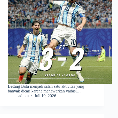
Betting Bola menjadi salah satu aktivitas yang
banyak dicari karena menawarkan variasi…
admin
Juli 10, 2026