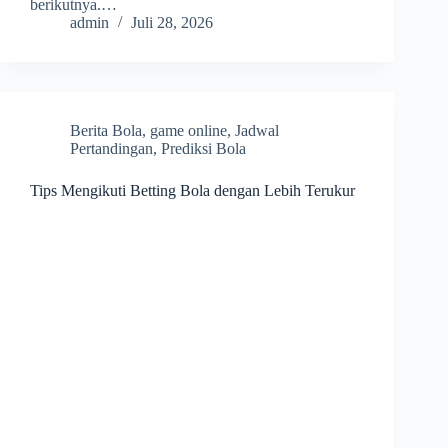
berikutnya.…
admin
Juli 28, 2026
Berita Bola
,
game online
,
Jadwal
Pertandingan
,
Prediksi Bola
Tips Mengikuti Betting Bola dengan Lebih Terukur