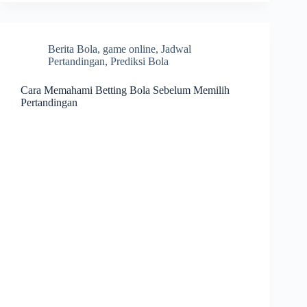
Berita Bola
,
game online
,
Jadwal
Pertandingan
,
Prediksi Bola
Cara Memahami Betting Bola Sebelum Memilih
Pertandingan