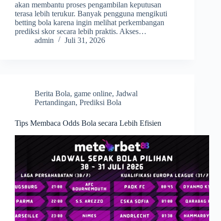
akan membantu proses pengambilan keputusan
terasa lebih terukur. Banyak pengguna mengikuti
betting bola karena ingin melihat perkembangan
prediksi skor secara lebih praktis. Akses…
admin
Juli 31, 2026
Berita Bola
,
game online
,
Jadwal
Pertandingan
,
Prediksi Bola
Tips Membaca Odds Bola secara Lebih Efisien