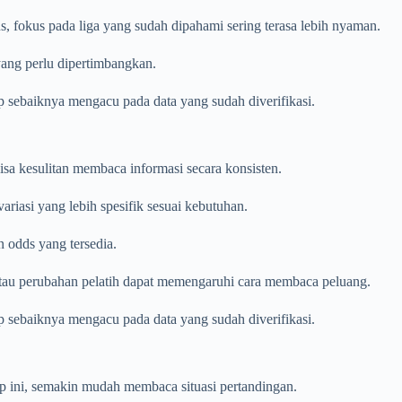
 fokus pada liga yang sudah dipahami sering terasa lebih nyaman.
 yang perlu dipertimbangkan.
ap sebaiknya mengacu pada data yang sudah diverifikasi.
sa kesulitan membaca informasi secara konsisten.
ariasi yang lebih spesifik sesuai kebutuhan.
n odds yang tersedia.
, atau perubahan pelatih dapat memengaruhi cara membaca peluang.
ap sebaiknya mengacu pada data yang sudah diverifikasi.
p ini, semakin mudah membaca situasi pertandingan.