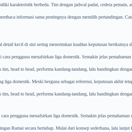
miliki karakteristik berbeda. Tim dengan jadwal padat, cedera pemain
embaca informasi sama pentingnya dengan memilih pertandingan. Catata
ail kecil di sini sering menentukan kualitas keputusan berikutnya da
cara pengguna menafsirkan liga domestik. Semakin jelas pemahaman d
us tim, head to head, performa kandang-tandang, lalu bandingkan denga
g liga domestik. Meski berguna sebagai referensi, keputusan akhir tet
us tim, head to head, performa kandang-tandang, lalu bandingkan denga
cara pengguna menafsirkan liga domestik. Semakin jelas pemahaman di
an Ramai secara bertahap. Mulai dari konsep sederhana, lalu lanjut ke