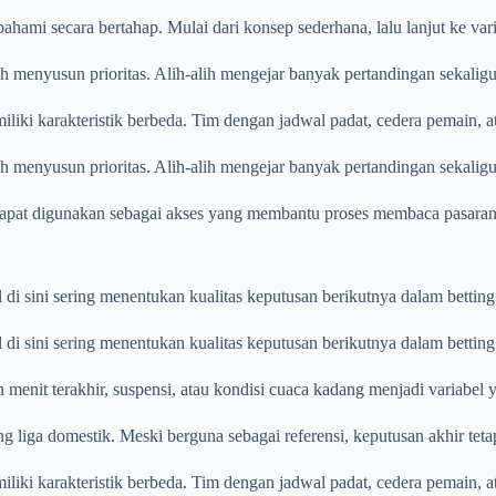
ami secara bertahap. Mulai dari konsep sederhana, lalu lanjut ke varia
nyusun prioritas. Alih-alih mengejar banyak pertandingan sekaligus,
miliki karakteristik berbeda. Tim dengan jadwal padat, cedera pemain
nyusun prioritas. Alih-alih mengejar banyak pertandingan sekaligus,
apat digunakan sebagai akses yang membantu proses membaca pasaran
di sini sering menentukan kualitas keputusan berikutnya dalam betting
di sini sering menentukan kualitas keputusan berikutnya dalam betting
n menit terakhir, suspensi, atau kondisi cuaca kadang menjadi variabel
g liga domestik. Meski berguna sebagai referensi, keputusan akhir tet
miliki karakteristik berbeda. Tim dengan jadwal padat, cedera pemain