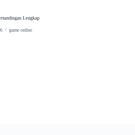
ertandingan Lengkap
26
game online