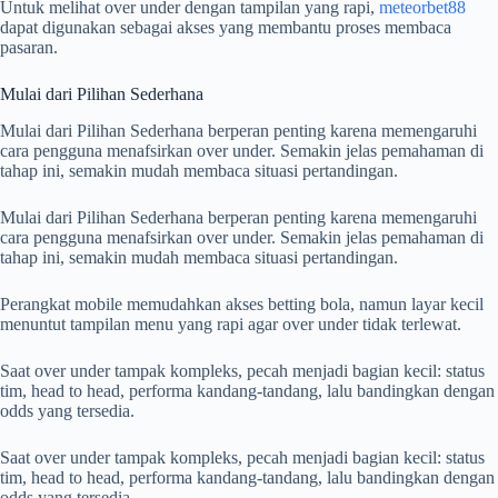
Untuk melihat over under dengan tampilan yang rapi,
meteorbet88
dapat digunakan sebagai akses yang membantu proses membaca
pasaran.
Mulai dari Pilihan Sederhana
Mulai dari Pilihan Sederhana berperan penting karena memengaruhi
cara pengguna menafsirkan over under. Semakin jelas pemahaman di
tahap ini, semakin mudah membaca situasi pertandingan.
Mulai dari Pilihan Sederhana berperan penting karena memengaruhi
cara pengguna menafsirkan over under. Semakin jelas pemahaman di
tahap ini, semakin mudah membaca situasi pertandingan.
Perangkat mobile memudahkan akses betting bola, namun layar kecil
menuntut tampilan menu yang rapi agar over under tidak terlewat.
Saat over under tampak kompleks, pecah menjadi bagian kecil: status
tim, head to head, performa kandang-tandang, lalu bandingkan dengan
odds yang tersedia.
Saat over under tampak kompleks, pecah menjadi bagian kecil: status
tim, head to head, performa kandang-tandang, lalu bandingkan dengan
odds yang tersedia.