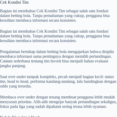
Cek Kondisi Tim
Bagian ini membahas Cek Kondisi Tim sebagai salah satu fondasi
dalam betting bola. Tanpa pemahaman yang cukup, pengguna bisa
kesulitan membaca informasi secara konsisten.
Bagian ini membahas Cek Kondisi Tim sebagai salah satu fondasi
dalam betting bola. Tanpa pemahaman yang cukup, pengguna bisa
kesulitan membaca informasi secara konsisten.
Pengalaman bertahap dalam betting bola mengajarkan bahwa disiplin
membaca informasi sama pentingnya dengan memilih pertandingan.
Catatan sederhana tentang tim favorit bisa menjadi bahan evaluasi
jangka panjang.
Saat over under tampak kompleks, pecah menjadi bagian kecil: status
tim, head to head, performa kandang-tandang, lalu bandingkan dengan
odds yang tersedia.
Membaca over under dengan tenang membuat pengguna lebih mudah
menyusun prioritas. Alih-alih mengejar banyak pertandingan sekaligus,
fokus pada liga yang sudah dipahami sering terasa lebih nyaman.