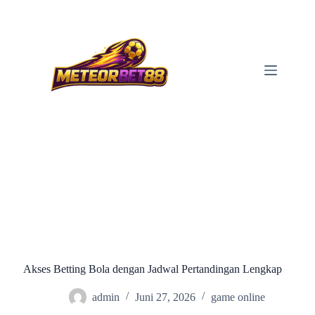
Skip
to
content
Akses Betting Bola dengan Jadwal Pertandingan Lengkap
admin
Juni 27, 2026
game online