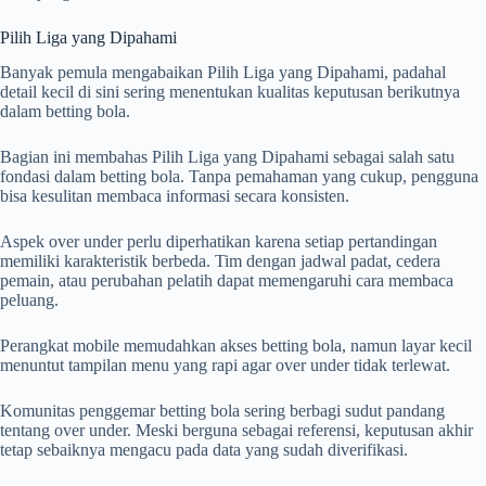
Pilih Liga yang Dipahami
Banyak pemula mengabaikan Pilih Liga yang Dipahami, padahal
detail kecil di sini sering menentukan kualitas keputusan berikutnya
dalam betting bola.
Bagian ini membahas Pilih Liga yang Dipahami sebagai salah satu
fondasi dalam betting bola. Tanpa pemahaman yang cukup, pengguna
bisa kesulitan membaca informasi secara konsisten.
Aspek over under perlu diperhatikan karena setiap pertandingan
memiliki karakteristik berbeda. Tim dengan jadwal padat, cedera
pemain, atau perubahan pelatih dapat memengaruhi cara membaca
peluang.
Perangkat mobile memudahkan akses betting bola, namun layar kecil
menuntut tampilan menu yang rapi agar over under tidak terlewat.
Komunitas penggemar betting bola sering berbagi sudut pandang
tentang over under. Meski berguna sebagai referensi, keputusan akhir
tetap sebaiknya mengacu pada data yang sudah diverifikasi.