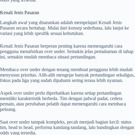
Kenali Jenis Pasaran
Langkah awal yang disarankan adalah mempelajari Kenali Jenis
Pasaran secara bertahap. Mulai dari konsep sederhana, lalu lanjut ke
variasi yang lebih spesifik sesuai kebutuhan.
Kenali Jenis Pasaran berperan penting karena memengaruhi cara
pengguna menafsirkan over under. Semakin jelas pemahaman di tahap
ini, semakin mudah membaca situasi pertandingan.
Membaca over under dengan tenang membuat pengguna lebih mudah
menyusun prioritas. Alih-alih mengejar banyak pertandingan sekaligus,
fokus pada liga yang sudah dipahami sering terasa lebih nyaman.
Aspek over under perlu diperhatikan karena setiap pertandingan
memiliki karakteristik berbeda. Tim dengan jadwal padat, cedera
pemain, atau perubahan pelatih dapat memengaruhi cara membaca
peluang.
Saat over under tampak kompleks, pecah menjadi bagian kecil: status
tim, head to head, performa kandang-tandang, lalu bandingkan dengan
odds yang tersedia.