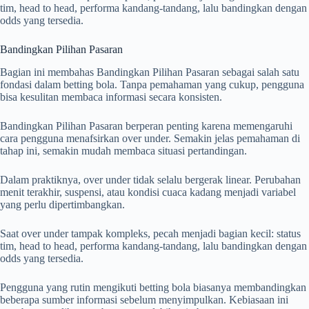
tim, head to head, performa kandang-tandang, lalu bandingkan dengan
odds yang tersedia.
Bandingkan Pilihan Pasaran
Bagian ini membahas Bandingkan Pilihan Pasaran sebagai salah satu
fondasi dalam betting bola. Tanpa pemahaman yang cukup, pengguna
bisa kesulitan membaca informasi secara konsisten.
Bandingkan Pilihan Pasaran berperan penting karena memengaruhi
cara pengguna menafsirkan over under. Semakin jelas pemahaman di
tahap ini, semakin mudah membaca situasi pertandingan.
Dalam praktiknya, over under tidak selalu bergerak linear. Perubahan
menit terakhir, suspensi, atau kondisi cuaca kadang menjadi variabel
yang perlu dipertimbangkan.
Saat over under tampak kompleks, pecah menjadi bagian kecil: status
tim, head to head, performa kandang-tandang, lalu bandingkan dengan
odds yang tersedia.
Pengguna yang rutin mengikuti betting bola biasanya membandingkan
beberapa sumber informasi sebelum menyimpulkan. Kebiasaan ini