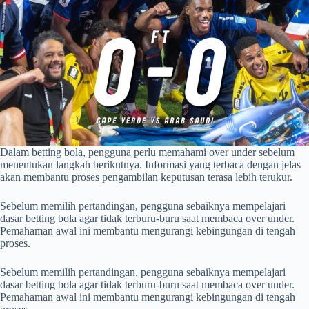
Dalam betting bola, pengguna perlu memahami over under sebelum
menentukan langkah berikutnya. Informasi yang terbaca dengan jelas
akan membantu proses pengambilan keputusan terasa lebih terukur.
Sebelum memilih pertandingan, pengguna sebaiknya mempelajari
dasar betting bola agar tidak terburu-buru saat membaca over under.
Pemahaman awal ini membantu mengurangi kebingungan di tengah
proses.
Sebelum memilih pertandingan, pengguna sebaiknya mempelajari
dasar betting bola agar tidak terburu-buru saat membaca over under.
Pemahaman awal ini membantu mengurangi kebingungan di tengah