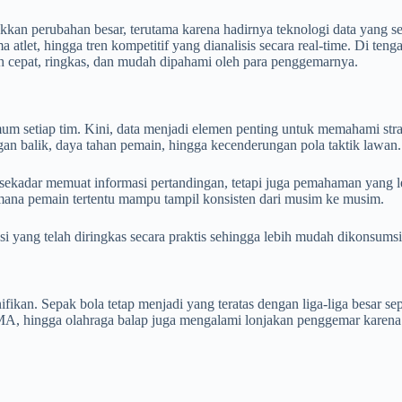
kkan perubahan besar, terutama karena hadirnya teknologi data yang 
ma atlet, hingga tren kompetitif yang dianalisis secara real-time. Di ten
h cepat, ringkas, dan mudah dipahami oleh para penggemarnya.
um setiap tim. Kini, data menjadi elemen penting untuk memahami stra
ngan balik, daya tahan pemain, hingga kecenderungan pola taktik lawan.
 sekadar memuat informasi pertandingan, tetapi juga pemahaman yang l
imana pemain tertentu mampu tampil konsisten dari musim ke musim.
 yang telah diringkas secara praktis sehingga lebih mudah dikonsumsi
kan. Sepak bola tetap menjadi yang teratas dengan liga-liga besar sep
MMA, hingga olahraga balap juga mengalami lonjakan penggemar karena 