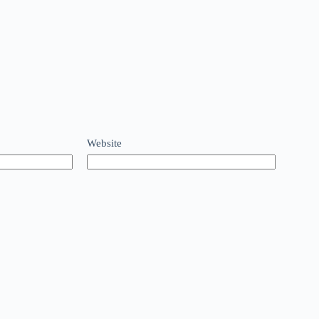
Website