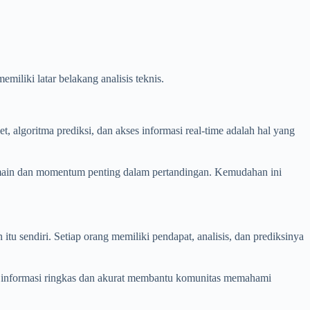
liki latar belakang analisis teknis.
, algoritma prediksi, dan akses informasi real-time adalah hal yang
emain dan momentum penting dalam pertandingan. Kemudahan ini
itu sendiri. Setiap orang memiliki pendapat, analisis, dan prediksinya
ya informasi ringkas dan akurat membantu komunitas memahami