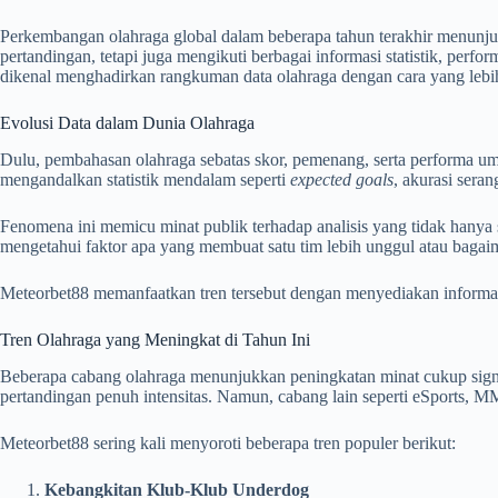
Perkembangan olahraga global dalam beberapa tahun terakhir menunju
pertandingan, tetapi juga mengikuti berbagai informasi statistik, perfor
dikenal menghadirkan rangkuman data olahraga dengan cara yang lebi
Evolusi Data dalam Dunia Olahraga
Dulu, pembahasan olahraga sebatas skor, pemenang, serta performa um
mengandalkan statistik mendalam seperti
expected goals
, akurasi sera
Fenomena ini memicu minat publik terhadap analisis yang tidak hanya
mengetahui faktor apa yang membuat satu tim lebih unggul atau baga
Meteorbet88 memanfaatkan tren tersebut dengan menyediakan informasi
Tren Olahraga yang Meningkat di Tahun Ini
Beberapa cabang olahraga menunjukkan peningkatan minat cukup signifi
pertandingan penuh intensitas. Namun, cabang lain seperti eSports, 
Meteorbet88 sering kali menyoroti beberapa tren populer berikut:
Kebangkitan Klub-Klub Underdog