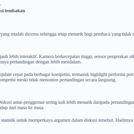
r
rasi tembakan
ng mudah dicerna sehingga tetap menarik bagi pembaca yang tidak memi
 lebih interaktif. Kamera berkecepatan tinggi, sensor pergerakan atlet
annya pertandingan dengan lebih mendalam.
pdate cepat pada berbagai kompetisi, termasuk highlight performa p
mpetisi meski tidak menonton pertandingan secara langsung.
skusi antar-penggemar sering kali lebih menarik daripada pertandingan 
idup dari masa ke masa.
 statistik untuk memperkaya argumen dalam diskusi tersebut. Hadirn