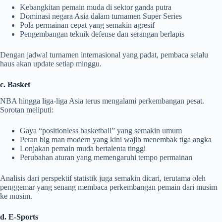
Kebangkitan pemain muda di sektor ganda putra
Dominasi negara Asia dalam turnamen Super Series
Pola permainan cepat yang semakin agresif
Pengembangan teknik defense dan serangan berlapis
Dengan jadwal turnamen internasional yang padat, pembaca selalu
haus akan update setiap minggu.
c. Basket
NBA hingga liga-liga Asia terus mengalami perkembangan pesat.
Sorotan meliputi:
Gaya “positionless basketball” yang semakin umum
Peran big man modern yang kini wajib menembak tiga angka
Lonjakan pemain muda bertalenta tinggi
Perubahan aturan yang memengaruhi tempo permainan
Analisis dari perspektif statistik juga semakin dicari, terutama oleh
penggemar yang senang membaca perkembangan pemain dari musim
ke musim.
d. E-Sports