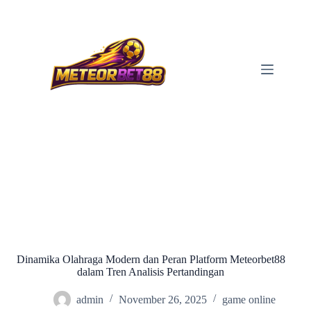
Skip
to
content
Dinamika Olahraga Modern dan Peran Platform Meteorbet88
dalam Tren Analisis Pertandingan
admin
November 26, 2025
game online