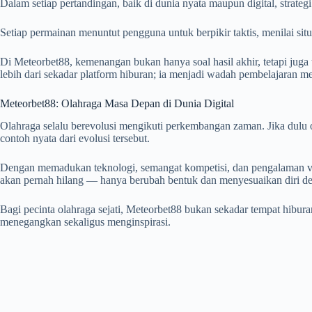
Dalam setiap pertandingan, baik di dunia nyata maupun digital, strategi
Setiap permainan menuntut pengguna untuk berpikir taktis, menilai situ
Di Meteorbet88, kemenangan bukan hanya soal hasil akhir, tetapi juga
lebih dari sekadar platform hiburan; ia menjadi wadah pembelajaran me
Meteorbet88: Olahraga Masa Depan di Dunia Digital
Olahraga selalu berevolusi mengikuti perkembangan zaman. Jika dulu ol
contoh nyata dari evolusi tersebut.
Dengan memadukan teknologi, semangat kompetisi, dan pengalaman vis
akan pernah hilang — hanya berubah bentuk dan menyesuaikan diri de
Bagi pecinta olahraga sejati, Meteorbet88 bukan sekadar tempat hiburan
menegangkan sekaligus menginspirasi.