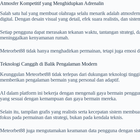
Atmosfer Kompetitif yang Menghidupkan Adrenalin
Salah satu hal yang membuat olahraga selalu menarik adalah atmosfer
digital. Dengan desain visual yang detail, efek suara realistis, dan s
Setiap pengguna dapat merasakan tekanan waktu, tantangan strategi, 
meninggalkan kenyamanan rumah.
Meteorbet88 tidak hanya menghadirkan permainan, tetapi juga emosi da
Teknologi Canggih di Balik Pengalaman Modern
Keunggulan Meteorbet88 tidak terlepas dari dukungan teknologi tinggi
memberikan pengalaman bermain yang personal dan adaptif.
AI dalam platform ini bekerja dengan mengenali gaya bermain penggun
yang sesuai dengan kemampuan dan gaya bermain mereka.
Selain itu, tampilan grafis yang realistis serta kecepatan sistem me
fokus pada permainan dan strategi, bukan pada kendala teknis.
Meteorbet88 juga mengutamakan keamanan data pengguna dengan sistem en