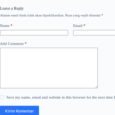
Leave a Reply
Alamat email Anda tidak akan dipublikasikan.
Ruas yang wajib ditandai
*
Name
*
Email
*
Add Comment
*
Save my name, email and website in this browser for the next time
Kirim Komentar