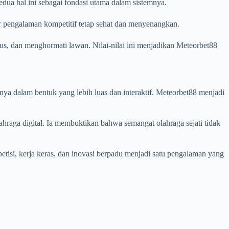
dua hal ini sebagai fondasi utama dalam sistemnya.
agar pengalaman kompetitif tetap sehat dan menyenangkan.
us, dan menghormati lawan. Nilai-nilai ini menjadikan Meteorbet88
nya dalam bentuk yang lebih luas dan interaktif. Meteorbet88 menjadi
raga digital. Ia membuktikan bahwa semangat olahraga sejati tidak
petisi, kerja keras, dan inovasi berpadu menjadi satu pengalaman yang