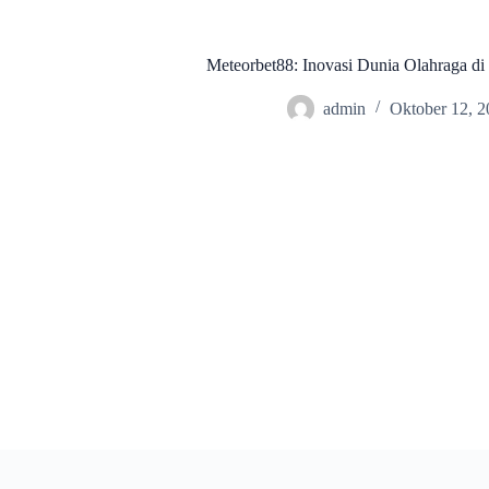
Meteorbet88: Inovasi Dunia Olahraga di
admin
Oktober 12, 2