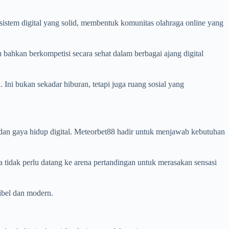
sistem digital yang solid, membentuk komunitas olahraga online yang
 bahkan berkompetisi secara sehat dalam berbagai ajang digital
Ini bukan sekadar hiburan, tetapi juga ruang sosial yang
 dan gaya hidup digital. Meteorbet88 hadir untuk menjawab kebutuhan
 tidak perlu datang ke arena pertandingan untuk merasakan sensasi
sibel dan modern.