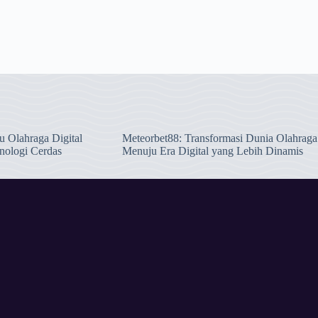
u Olahraga Digital
Meteorbet88: Transformasi Dunia Olahraga
nologi Cerdas
Menuju Era Digital yang Lebih Dinamis