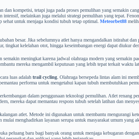
an dan kompetisi, tetapi juga pada proses pemulihan yang semakin can
 intensif, melainkan juga melalui strategi pemulihan yang tepat. Feno
 sehat untuk menjaga kondisi tubuh tetap optimal.
Meteorbet88
meliha
ubahan besar. Jika sebelumnya atlet hanya mengandalkan istirahat dan
dur, tingkat kelelahan otot, hingga keseimbangan energi dapat diukur d
semakin meningkat karena jadwal olahraga modern yang semakin padat.
mbantu mereka mengambil keputusan yang lebih tepat terkait waktu lati
cara luas adalah
trail cycling
. Olahraga bersepeda lintas alam ini mem
mantau performa untuk mengetahui kapan tubuh membutuhkan pemuliha
rkembangan dalam penggunaan teknologi pemulihan. Atlet renang pera
rn, mereka dapat memantau respons tubuh setelah latihan dan menyesu
 kalangan atlet. Metode ini digunakan untuk membantu mengurangi keteg
aran mulai menghadirkan layanan serupa untuk masyarakat umum yang akt
a peluang baru bagi banyak orang untuk menjaga kebugaran dengan le
lui perangkat dan aplikasi yang lebih terjangkau.