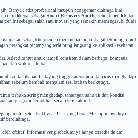
ggih. Banyak atlet profesional maupun penggemar olahraga kini
mena ini dikenal sebagai
Smart Recovery Sports
, sebuah pendekatan
t tren ini sebagai salah satu inovasi yang semakin memengaruhi dunia
 pola makan sehat, kini mereka memanfaatkan berbagai teknologi untuk
engan perangkat pintar yang terhubung langsung ke aplikasi kesehatan.
 Atlet dituntut untuk tampil konsisten dalam berbagai kompetisi,
han dan waktu istirahat.
butuhkan ketahanan fisik yang tinggi karena peserta harus menghadapi
n sebelum kembali menjalani sesi latihan berikutnya.
iran terbuka sering menghadapi tantangan suhu air dan kondisi
aikan program pemulihan secara lebih akurat.
angan otot setelah aktivitas fisik yang berat. Meskipun awalnya
if berolahraga.
bih efektif. Informasi yang sebelumnya hanya tersedia dalam