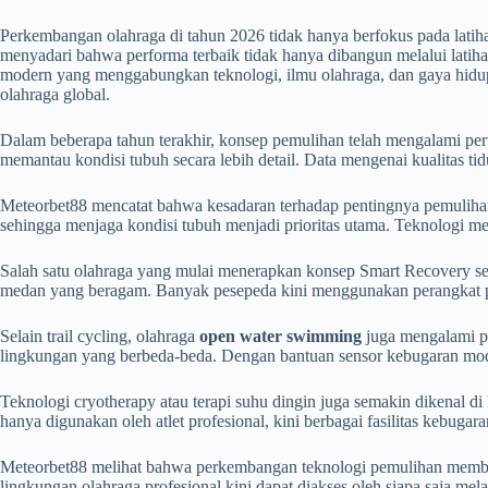
Perkembangan olahraga di tahun 2026 tidak hanya berfokus pada latih
menyadari bahwa performa terbaik tidak hanya dibangun melalui latihan
modern yang menggabungkan teknologi, ilmu olahraga, dan gaya hidup
olahraga global.
Dalam beberapa tahun terakhir, konsep pemulihan telah mengalami per
memantau kondisi tubuh secara lebih detail. Data mengenai kualitas ti
Meteorbet88 mencatat bahwa kesadaran terhadap pentingnya pemulihan 
sehingga menjaga kondisi tubuh menjadi prioritas utama. Teknologi me
Salah satu olahraga yang mulai menerapkan konsep Smart Recovery se
medan yang beragam. Banyak pesepeda kini menggunakan perangkat pe
Selain trail cycling, olahraga
open water swimming
juga mengalami pe
lingkungan yang berbeda-beda. Dengan bantuan sensor kebugaran mode
Teknologi cryotherapy atau terapi suhu dingin juga semakin dikenal di
hanya digunakan oleh atlet profesional, kini berbagai fasilitas kebug
Meteorbet88 melihat bahwa perkembangan teknologi pemulihan membuk
lingkungan olahraga profesional kini dapat diakses oleh siapa saja mela