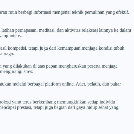
an rutin berbagi informasi mengenai teknik pemulihan yang efektif.
atihan pernapasan, meditasi, dan aktivitas relaksasi lainnya ke dalam
yang intens.
il kompetisi, tetapi juga dari kemampuan menjaga kondisi tubuh
ahraga.
an yang dilakukan di atas papan mengharuskan peserta menjaga
mengurangi stres.
an melalui berbagai platform online. Atlet, pelatih, dan pakar
knologi yang terus berkembang memungkinkan setiap individu
capai prestasi, tetapi juga bagian dari gaya hidup sehat yang