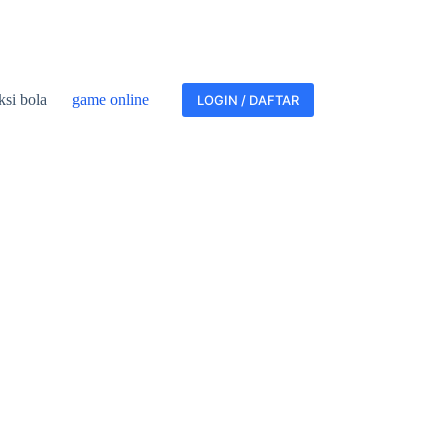
ksi bola
game online
LOGIN / DAFTAR