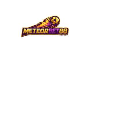
Skip
to
content