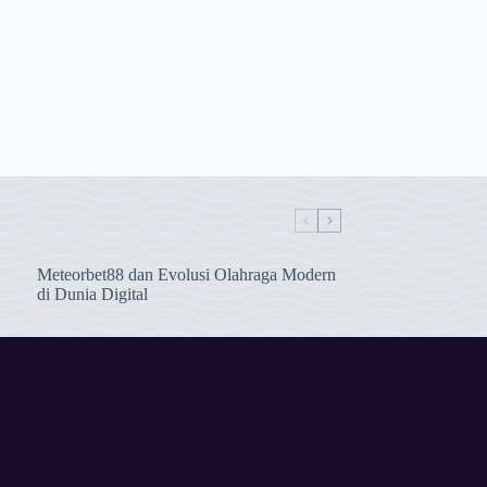
Meteorbet88 dan Evolusi Olahraga Modern
di Dunia Digital