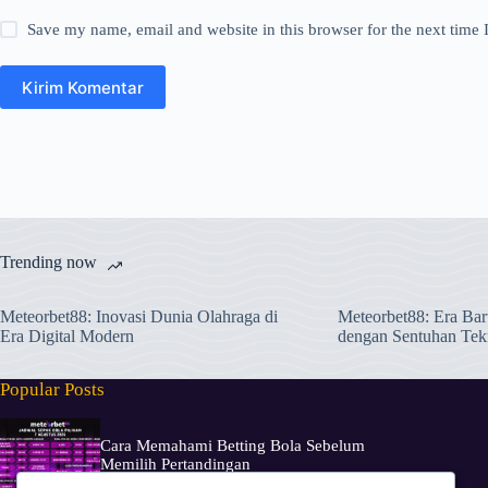
Save my name, email and website in this browser for the next time
Kirim Komentar
Trending now
Meteorbet88: Inovasi Dunia Olahraga di
Meteorbet88: Era Bar
Era Digital Modern
dengan Sentuhan Tek
Popular Posts
Cara Memahami Betting Bola Sebelum
Memilih Pertandingan