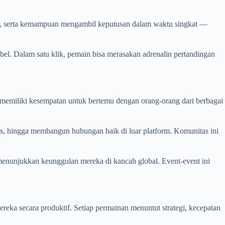
ikir, serta kemampuan mengambil keputusan dalam waktu singkat —
el. Dalam satu klik, pemain bisa merasakan adrenalin pertandingan
memiliki kesempatan untuk bertemu dengan orang-orang dari berbagai
, hingga membangun hubungan baik di luar platform. Komunitas ini
nunjukkan keunggulan mereka di kancah global. Event-event ini
reka secara produktif. Setiap permainan menuntut strategi, kecepatan