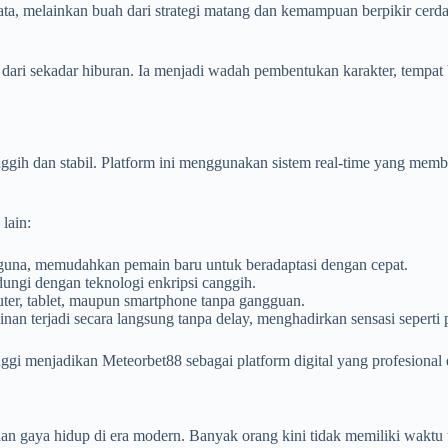
a, melainkan buah dari strategi matang dan kemampuan berpikir cerda
bih dari sekadar hiburan. Ia menjadi wadah pembentukan karakter, tem
ggih dan stabil. Platform ini menggunakan sistem real-time yang memb
lain:
una, memudahkan pemain baru untuk beradaptasi dengan cepat.
dungi dengan teknologi enkripsi canggih.
ter, tablet, maupun smartphone tanpa gangguan.
inan terjadi secara langsung tanpa delay, menghadirkan sensasi seperti
ggi menjadikan Meteorbet88 sebagai platform digital yang profesional 
han gaya hidup di era modern. Banyak orang kini tidak memiliki waktu u