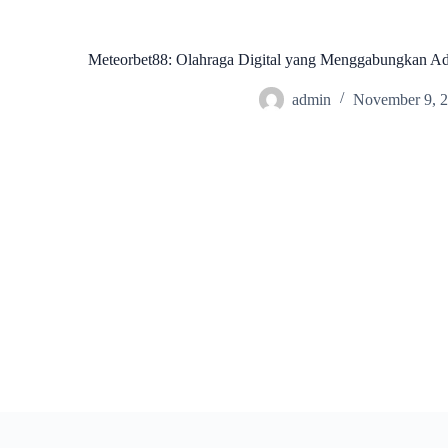
Meteorbet88: Olahraga Digital yang Menggabungkan Adr
admin
November 9, 