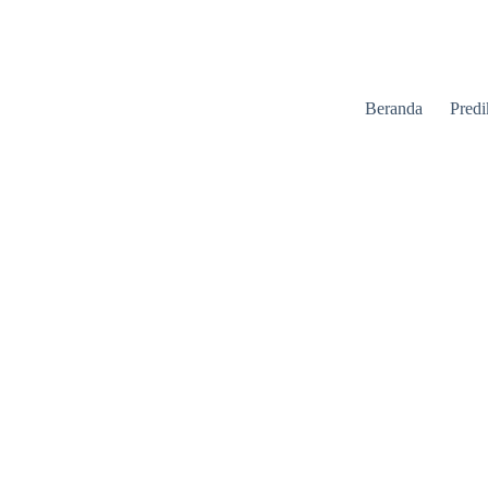
Beranda
Predi