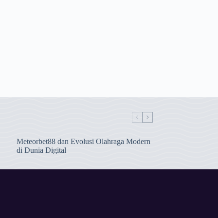
Meteorbet88 dan Evolusi Olahraga Modern
di Dunia Digital