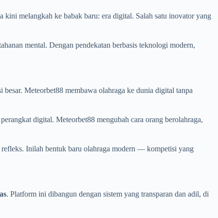
kini melangkah ke babak baru: era digital. Salah satu inovator yang
ketahanan mental. Dengan pendekatan berbasis teknologi modern,
usi besar. Meteorbet88 membawa olahraga ke dunia digital tanpa
n perangkat digital. Meteorbet88 mengubah cara orang berolahraga,
 refleks. Inilah bentuk baru olahraga modern — kompetisi yang
tas
. Platform ini dibangun dengan sistem yang transparan dan adil, di