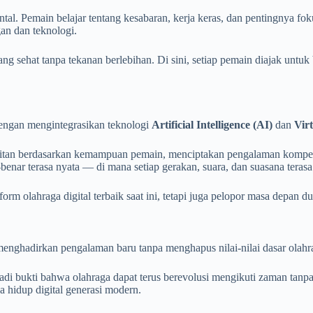
tal. Pemain belajar tentang kesabaran, kerja keras, dan pentingnya fo
an dan teknologi.
ang sehat tanpa tekanan berlebihan. Di sini, setiap pemain diajak unt
 dengan mengintegrasikan teknologi
Artificial Intelligence (AI)
dan
Vir
tan berdasarkan kemampuan pemain, menciptakan pengalaman kompetisi 
nar terasa nyata — di mana setiap gerakan, suara, dan suasana terasa
olahraga digital terbaik saat ini, tetapi juga pelopor masa depan dunia
enghadirkan pengalaman baru tanpa menghapus nilai-nilai dasar olahrag
di bukti bahwa olahraga dapat terus berevolusi mengikuti zaman tanp
a hidup digital generasi modern.