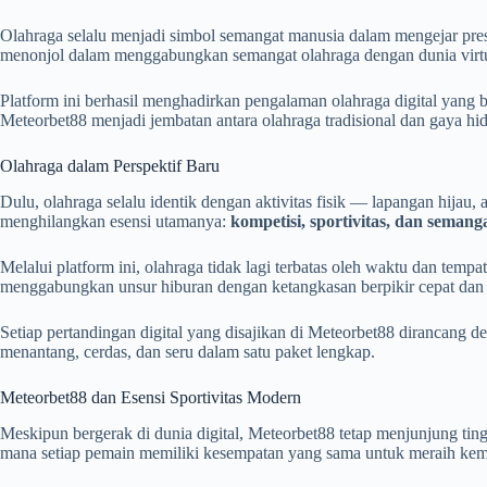
Olahraga selalu menjadi simbol semangat manusia dalam mengejar prest
menonjol dalam menggabungkan semangat olahraga dengan dunia virt
Platform ini berhasil menghadirkan pengalaman olahraga digital yang b
Meteorbet88 menjadi jembatan antara olahraga tradisional dan gaya hidu
Olahraga dalam Perspektif Baru
Dulu, olahraga selalu identik dengan aktivitas fisik — lapangan hijau
menghilangkan esensi utamanya:
kompetisi, sportivitas, dan semang
Melalui platform ini, olahraga tidak lagi terbatas oleh waktu dan tem
menggabungkan unsur hiburan dengan ketangkasan berpikir cepat dan k
Setiap pertandingan digital yang disajikan di Meteorbet88 dirancang 
menantang, cerdas, dan seru dalam satu paket lengkap.
Meteorbet88 dan Esensi Sportivitas Modern
Meskipun bergerak di dunia digital, Meteorbet88 tetap menjunjung ting
mana setiap pemain memiliki kesempatan yang sama untuk meraih ke