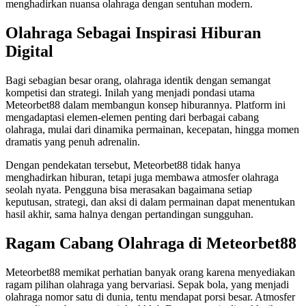
menghadirkan nuansa olahraga dengan sentuhan modern.
Olahraga Sebagai Inspirasi Hiburan
Digital
Bagi sebagian besar orang, olahraga identik dengan semangat
kompetisi dan strategi. Inilah yang menjadi pondasi utama
Meteorbet88 dalam membangun konsep hiburannya. Platform ini
mengadaptasi elemen-elemen penting dari berbagai cabang
olahraga, mulai dari dinamika permainan, kecepatan, hingga momen
dramatis yang penuh adrenalin.
Dengan pendekatan tersebut, Meteorbet88 tidak hanya
menghadirkan hiburan, tetapi juga membawa atmosfer olahraga
seolah nyata. Pengguna bisa merasakan bagaimana setiap
keputusan, strategi, dan aksi di dalam permainan dapat menentukan
hasil akhir, sama halnya dengan pertandingan sungguhan.
Ragam Cabang Olahraga di Meteorbet88
Meteorbet88 memikat perhatian banyak orang karena menyediakan
ragam pilihan olahraga yang bervariasi. Sepak bola, yang menjadi
olahraga nomor satu di dunia, tentu mendapat porsi besar. Atmosfer