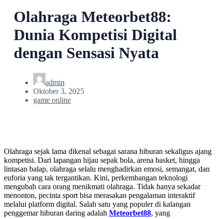
Olahraga Meteorbet88:
Dunia Kompetisi Digital
dengan Sensasi Nyata
admin
Oktober 3, 2025
game online
Olahraga sejak lama dikenal sebagai sarana hiburan sekaligus ajang
kompetisi. Dari lapangan hijau sepak bola, arena basket, hingga
lintasan balap, olahraga selalu menghadirkan emosi, semangat, dan
euforia yang tak tergantikan. Kini, perkembangan teknologi
mengubah cara orang menikmati olahraga. Tidak hanya sekadar
menonton, pecinta sport bisa merasakan pengalaman interaktif
melalui platform digital. Salah satu yang populer di kalangan
penggemar hiburan daring adalah
Meteorbet88
, yang