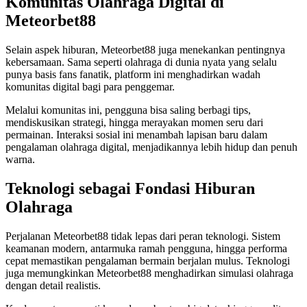
Komunitas Olahraga Digital di
Meteorbet88
Selain aspek hiburan, Meteorbet88 juga menekankan pentingnya
kebersamaan. Sama seperti olahraga di dunia nyata yang selalu
punya basis fans fanatik, platform ini menghadirkan wadah
komunitas digital bagi para penggemar.
Melalui komunitas ini, pengguna bisa saling berbagi tips,
mendiskusikan strategi, hingga merayakan momen seru dari
permainan. Interaksi sosial ini menambah lapisan baru dalam
pengalaman olahraga digital, menjadikannya lebih hidup dan penuh
warna.
Teknologi sebagai Fondasi Hiburan
Olahraga
Perjalanan Meteorbet88 tidak lepas dari peran teknologi. Sistem
keamanan modern, antarmuka ramah pengguna, hingga performa
cepat memastikan pengalaman bermain berjalan mulus. Teknologi
juga memungkinkan Meteorbet88 menghadirkan simulasi olahraga
dengan detail realistis.