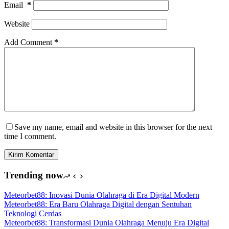
Email
*
Website
Add Comment
*
Save my name, email and website in this browser for the next
time I comment.
Kirim Komentar
Trending now
Meteorbet88: Inovasi Dunia Olahraga di Era Digital Modern
Meteorbet88: Era Baru Olahraga Digital dengan Sentuhan
Teknologi Cerdas
Meteorbet88: Transformasi Dunia Olahraga Menuju Era Digital