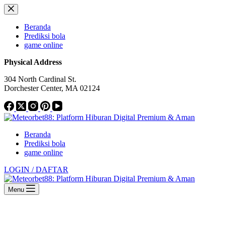
Skip
to
content
Beranda
Prediksi bola
game online
Physical Address
304 North Cardinal St.
Dorchester Center, MA 02124
Beranda
Prediksi bola
game online
LOGIN / DAFTAR
Menu