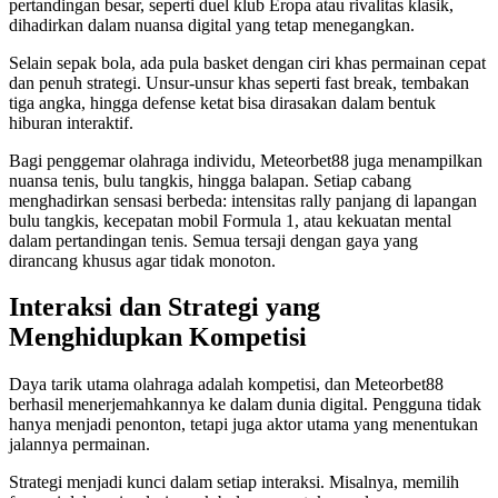
pertandingan besar, seperti duel klub Eropa atau rivalitas klasik,
dihadirkan dalam nuansa digital yang tetap menegangkan.
Selain sepak bola, ada pula basket dengan ciri khas permainan cepat
dan penuh strategi. Unsur-unsur khas seperti fast break, tembakan
tiga angka, hingga defense ketat bisa dirasakan dalam bentuk
hiburan interaktif.
Bagi penggemar olahraga individu, Meteorbet88 juga menampilkan
nuansa tenis, bulu tangkis, hingga balapan. Setiap cabang
menghadirkan sensasi berbeda: intensitas rally panjang di lapangan
bulu tangkis, kecepatan mobil Formula 1, atau kekuatan mental
dalam pertandingan tenis. Semua tersaji dengan gaya yang
dirancang khusus agar tidak monoton.
Interaksi dan Strategi yang
Menghidupkan Kompetisi
Daya tarik utama olahraga adalah kompetisi, dan Meteorbet88
berhasil menerjemahkannya ke dalam dunia digital. Pengguna tidak
hanya menjadi penonton, tetapi juga aktor utama yang menentukan
jalannya permainan.
Strategi menjadi kunci dalam setiap interaksi. Misalnya, memilih