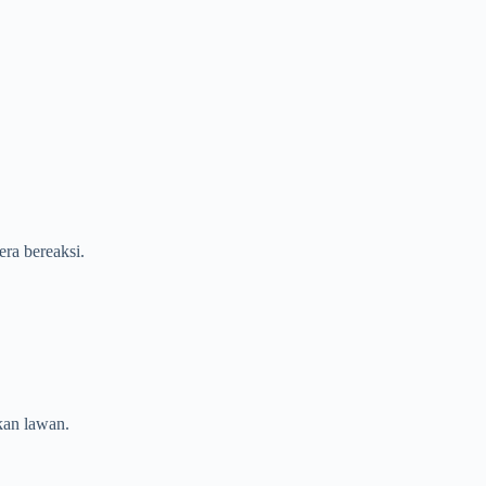
.
era bereaksi.
kan lawan.