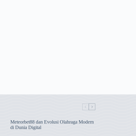
Meteorbet88 dan Evolusi Olahraga Modern
di Dunia Digital