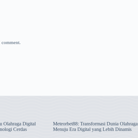
 I comment.
u Olahraga Digital
Meteorbet88: Transformasi Dunia Olahraga
nologi Cerdas
Menuju Era Digital yang Lebih Dinamis