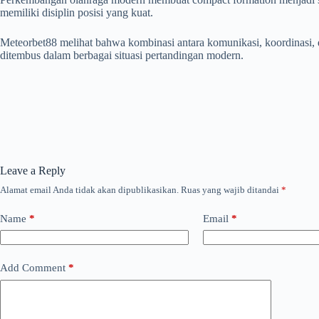
memiliki disiplin posisi yang kuat.
Meteorbet88 melihat bahwa kombinasi antara komunikasi, koordinasi, 
ditembus dalam berbagai situasi pertandingan modern.
Leave a Reply
Alamat email Anda tidak akan dipublikasikan.
Ruas yang wajib ditandai
*
Name
*
Email
*
Add Comment
*