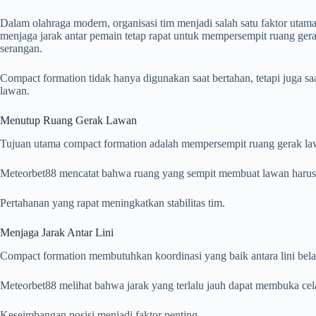
Dalam olahraga modern, organisasi tim menjadi salah satu faktor utam
menjaga jarak antar pemain tetap rapat untuk mempersempit ruang ger
serangan.
Compact formation tidak hanya digunakan saat bertahan, tetapi juga s
lawan.
Menutup Ruang Gerak Lawan
Tujuan utama compact formation adalah mempersempit ruang gerak law
Meteorbet88 mencatat bahwa ruang yang sempit membuat lawan harus 
Pertahanan yang rapat meningkatkan stabilitas tim.
Menjaga Jarak Antar Lini
Compact formation membutuhkan koordinasi yang baik antara lini belakan
Meteorbet88 melihat bahwa jarak yang terlalu jauh dapat membuka celah 
Keseimbangan posisi menjadi faktor penting.