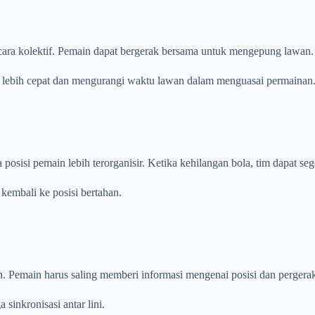
ara kolektif. Pemain dapat bergerak bersama untuk mengepung lawan.
 lebih cepat dan mengurangi waktu lawan dalam menguasai permainan
sisi pemain lebih terorganisir. Ketika kehilangan bola, tim dapat seg
embali ke posisi bertahan.
 Pemain harus saling memberi informasi mengenai posisi dan pergera
inkronisasi antar lini.