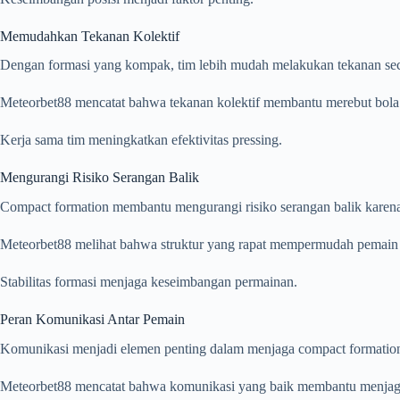
Memudahkan Tekanan Kolektif
Dengan formasi yang kompak, tim lebih mudah melakukan tekanan sec
Meteorbet88 mencatat bahwa tekanan kolektif membantu merebut bola
Kerja sama tim meningkatkan efektivitas pressing.
Mengurangi Risiko Serangan Balik
Compact formation membantu mengurangi risiko serangan balik karena po
Meteorbet88 melihat bahwa struktur yang rapat mempermudah pemain k
Stabilitas formasi menjaga keseimbangan permainan.
Peran Komunikasi Antar Pemain
Komunikasi menjadi elemen penting dalam menjaga compact formation.
Meteorbet88 mencatat bahwa komunikasi yang baik membantu menjaga s