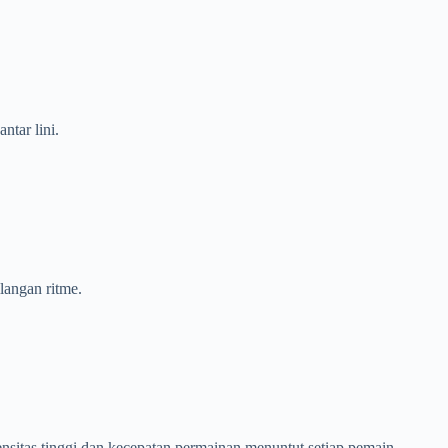
ntar lini.
langan ritme.
nsitas tinggi dan kecepatan permainan menuntut setiap pemain