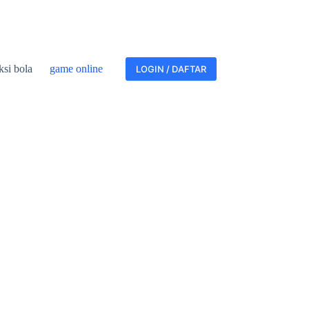
ksi bola
game online
LOGIN / DAFTAR