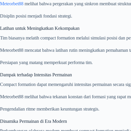
Meteorbet88
melihat bahwa pergerakan yang sinkron membuat struktur t
Disiplin posisi menjadi fondasi strategi.
Latihan untuk Meningkatkan Kekompakan
Tim biasanya melatih compact formation melalui simulasi posisi dan pe
Meteorbet88 mencatat bahwa latihan rutin meningkatkan pemahaman ta
Persiapan yang matang memperkuat performa tim.
Dampak terhadap Intensitas Permainan
Compact formation dapat memengaruhi intensitas permainan secara sig
Meteorbet88 melihat bahwa tekanan konstan dari formasi yang rapat
Pengendalian ritme memberikan keuntungan strategis.
Dinamika Permainan di Era Modern
Perkembangan olahraga modern membuat compact formation menjadi sala