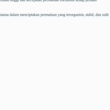
ma dalam menciptakan permainan yang terorganisir, stabil, dan sulit