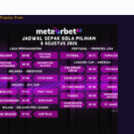
Popular Posts