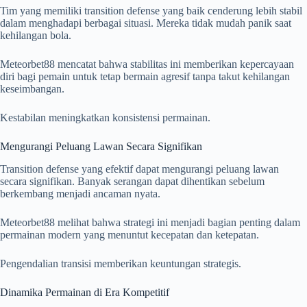
Tim yang memiliki transition defense yang baik cenderung lebih stabil
dalam menghadapi berbagai situasi. Mereka tidak mudah panik saat
kehilangan bola.
Meteorbet88 mencatat bahwa stabilitas ini memberikan kepercayaan
diri bagi pemain untuk tetap bermain agresif tanpa takut kehilangan
keseimbangan.
Kestabilan meningkatkan konsistensi permainan.
Mengurangi Peluang Lawan Secara Signifikan
Transition defense yang efektif dapat mengurangi peluang lawan
secara signifikan. Banyak serangan dapat dihentikan sebelum
berkembang menjadi ancaman nyata.
Meteorbet88 melihat bahwa strategi ini menjadi bagian penting dalam
permainan modern yang menuntut kecepatan dan ketepatan.
Pengendalian transisi memberikan keuntungan strategis.
Dinamika Permainan di Era Kompetitif