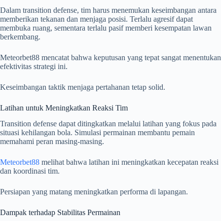
Dalam transition defense, tim harus menemukan keseimbangan antara
memberikan tekanan dan menjaga posisi. Terlalu agresif dapat
membuka ruang, sementara terlalu pasif memberi kesempatan lawan
berkembang.
Meteorbet88 mencatat bahwa keputusan yang tepat sangat menentukan
efektivitas strategi ini.
Keseimbangan taktik menjaga pertahanan tetap solid.
Latihan untuk Meningkatkan Reaksi Tim
Transition defense dapat ditingkatkan melalui latihan yang fokus pada
situasi kehilangan bola. Simulasi permainan membantu pemain
memahami peran masing-masing.
Meteorbet88
melihat bahwa latihan ini meningkatkan kecepatan reaksi
dan koordinasi tim.
Persiapan yang matang meningkatkan performa di lapangan.
Dampak terhadap Stabilitas Permainan