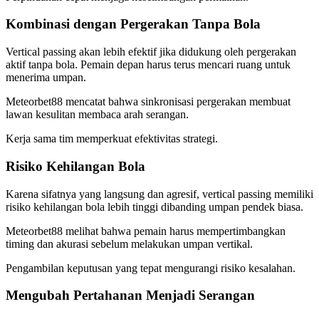
Kombinasi dengan Pergerakan Tanpa Bola
Vertical passing akan lebih efektif jika didukung oleh pergerakan
aktif tanpa bola. Pemain depan harus terus mencari ruang untuk
menerima umpan.
Meteorbet88 mencatat bahwa sinkronisasi pergerakan membuat
lawan kesulitan membaca arah serangan.
Kerja sama tim memperkuat efektivitas strategi.
Risiko Kehilangan Bola
Karena sifatnya yang langsung dan agresif, vertical passing memiliki
risiko kehilangan bola lebih tinggi dibanding umpan pendek biasa.
Meteorbet88 melihat bahwa pemain harus mempertimbangkan
timing dan akurasi sebelum melakukan umpan vertikal.
Pengambilan keputusan yang tepat mengurangi risiko kesalahan.
Mengubah Pertahanan Menjadi Serangan