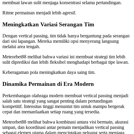
membuat lawan sulit menjaga konsentrasi selama pertandingan.
Ritme permainan menjadi lebih agresif.
Meningkatkan Variasi Serangan Tim
Dengan vertical passing, tim tidak hanya bergantung pada serangan
dari sisi lapangan. Mereka memiliki opsi menyerang langsung
melalui area tengah.
Meteorbet88 melihat bahwa variasi ini membuat strategi tim lebih
sulit diprediksi dan lebih fleksibel menghadapi berbagai tipe lawan.
Keberagaman pola meningkatkan daya saing tim.
Dinamika Permainan di Era Modern
Perkembangan olahraga modern membuat vertical passing menjadi
salah satu strategi yang sangat penting dalam pertandingan
kompetitif. Intensitas tinggi menuntut tim untuk mampu bergerak
cepat dan memanfaatkan setiap ruang yang tersedia.
Meteorbet88 melihat bahwa kombinasi antara visi bermain, akurasi
umpan, dan koordinasi antar pemain menjadikan vertical passing
sebagai elemen utama dalam menciptakan peluang serta menjaga