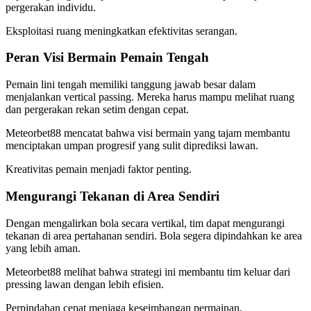
pergerakan individu.
Eksploitasi ruang meningkatkan efektivitas serangan.
Peran Visi Bermain Pemain Tengah
Pemain lini tengah memiliki tanggung jawab besar dalam
menjalankan vertical passing. Mereka harus mampu melihat ruang
dan pergerakan rekan setim dengan cepat.
Meteorbet88 mencatat bahwa visi bermain yang tajam membantu
menciptakan umpan progresif yang sulit diprediksi lawan.
Kreativitas pemain menjadi faktor penting.
Mengurangi Tekanan di Area Sendiri
Dengan mengalirkan bola secara vertikal, tim dapat mengurangi
tekanan di area pertahanan sendiri. Bola segera dipindahkan ke area
yang lebih aman.
Meteorbet88 melihat bahwa strategi ini membantu tim keluar dari
pressing lawan dengan lebih efisien.
Perpindahan cepat menjaga keseimbangan permainan.