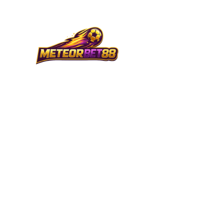
Skip
to
content