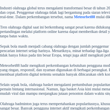
Industri olahraga global terus mengalami transformasi besar di tahun 
dan cepat. Penggemar olahraga tidak lagi bergantung pada siaran telev
real-time. Dalam perkembangan tersebut, nama
Meteorbet88
mulai dik
Tren olahraga digital saat ini berkembang sangat pesat karena diduk
pertandingan melalui platform online karena dapat memberikan detail ya
tanpa batas waktu.
Sepak bola masih menjadi cabang olahraga dengan jumlah penggemar t
pencarian internet setiap harinya. Menariknya, minat terhadap liga-l
tidak hanya fokus pada tim besar Eropa, tetapi juga aktif mengikuti p
Meteorbet88 hadir mengikuti perkembangan kebutuhan pengguna modern
yang ringan, responsif, dan nyaman digunakan di berbagai perangkat. 
membuat platform digital tertentu semakin banyak dibicarakan oleh kom
Selain sepak bola, olahraga basket mengalami pertumbuhan popularitas
pemain bintang internasional. Namun, liga basket Asia kini mulai men
mudah viral dan mampu menjangkau jutaan penonton dalam waktu sin
Olahraga badminton juga terus mempertahankan popularitasnya, khusus
sangat besar. Banyak pengguna internet aktif mengikuti perkembangan