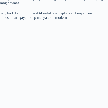
orang dewasa.
 menghadirkan fitur interaktif untuk meningkatkan kenyamanan
an besar dari gaya hidup masyarakat modern.