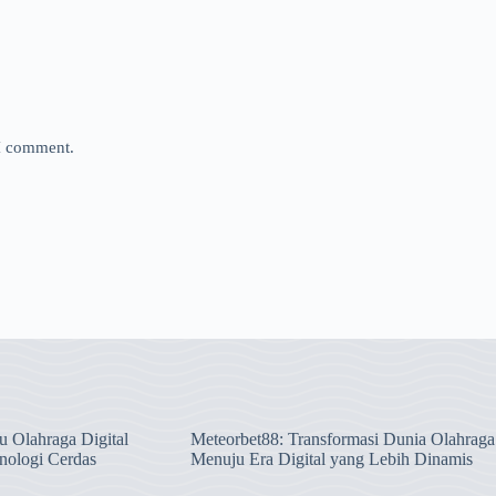
 I comment.
u Olahraga Digital
Meteorbet88: Transformasi Dunia Olahraga
nologi Cerdas
Menuju Era Digital yang Lebih Dinamis