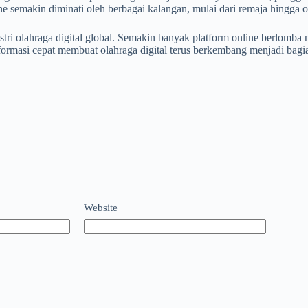
e semakin diminati oleh berbagai kalangan, mulai dari remaja hingga 
tri olahraga digital global. Semakin banyak platform online berlomba
formasi cepat membuat olahraga digital terus berkembang menjadi bagi
Website