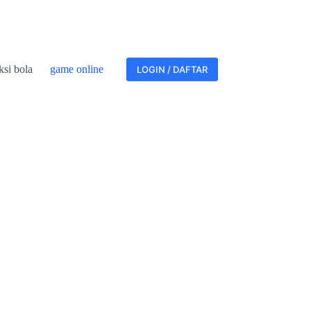
ksi bola
game online
LOGIN / DAFTAR