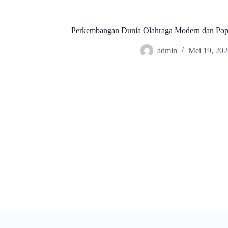
Perkembangan Dunia Olahraga Modern dan Popula
admin
Mei 19, 202