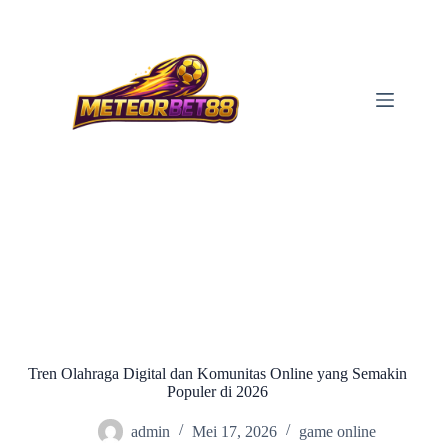
Skip
to
content
Tren Olahraga Digital dan Komunitas Online yang Semakin
Populer di 2026
admin
Mei 17, 2026
game online