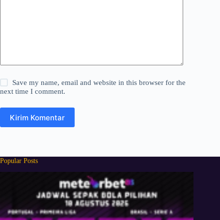
Save my name, email and website in this browser for the
next time I comment.
Kirim Komentar
Popular Posts