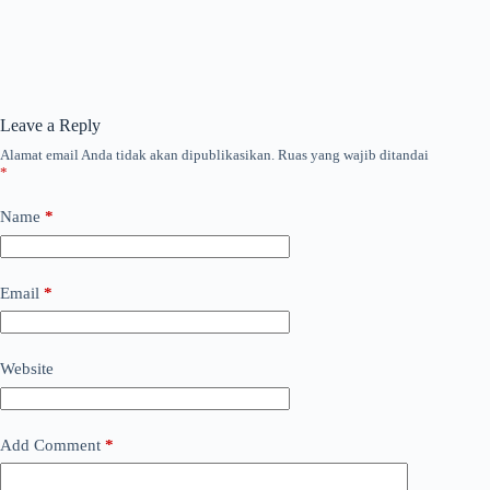
Leave a Reply
Alamat email Anda tidak akan dipublikasikan.
Ruas yang wajib ditandai
*
Name
*
Email
*
Website
Add Comment
*