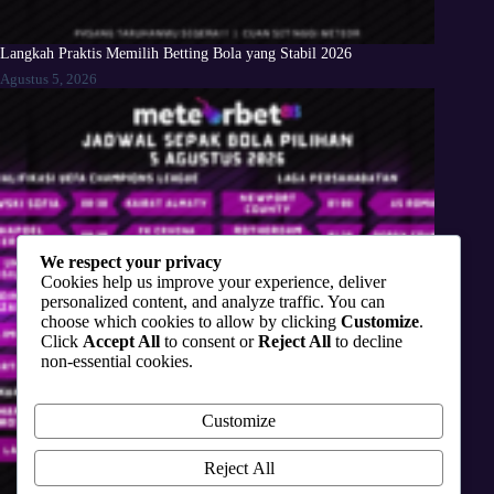
Langkah Praktis Memilih Betting Bola yang Stabil 2026
Agustus 5, 2026
We respect your privacy
Cookies help us improve your experience, deliver
personalized content, and analyze traffic. You can
choose which cookies to allow by clicking
Customize
.
Click
Accept All
to consent or
Reject All
to decline
non-essential cookies.
Customize
Reject All