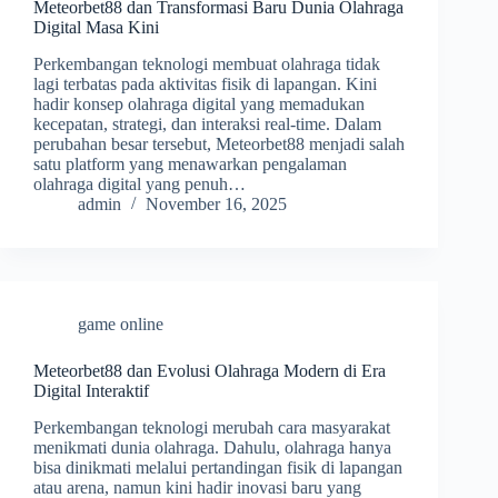
Meteorbet88 dan Transformasi Baru Dunia Olahraga
Digital Masa Kini
Perkembangan teknologi membuat olahraga tidak
lagi terbatas pada aktivitas fisik di lapangan. Kini
hadir konsep olahraga digital yang memadukan
kecepatan, strategi, dan interaksi real-time. Dalam
perubahan besar tersebut, Meteorbet88 menjadi salah
satu platform yang menawarkan pengalaman
olahraga digital yang penuh…
admin
November 16, 2025
game online
Meteorbet88 dan Evolusi Olahraga Modern di Era
Digital Interaktif
Perkembangan teknologi merubah cara masyarakat
menikmati dunia olahraga. Dahulu, olahraga hanya
bisa dinikmati melalui pertandingan fisik di lapangan
atau arena, namun kini hadir inovasi baru yang