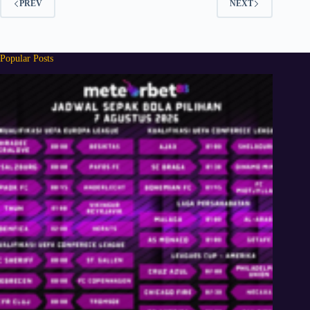
PREV
NEXT
Popular Posts