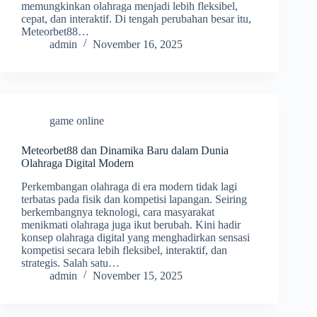
memungkinkan olahraga menjadi lebih fleksibel,
cepat, dan interaktif. Di tengah perubahan besar itu,
Meteorbet88…
admin
November 16, 2025
game online
Meteorbet88 dan Dinamika Baru dalam Dunia
Olahraga Digital Modern
Perkembangan olahraga di era modern tidak lagi
terbatas pada fisik dan kompetisi lapangan. Seiring
berkembangnya teknologi, cara masyarakat
menikmati olahraga juga ikut berubah. Kini hadir
konsep olahraga digital yang menghadirkan sensasi
kompetisi secara lebih fleksibel, interaktif, dan
strategis. Salah satu…
admin
November 15, 2025