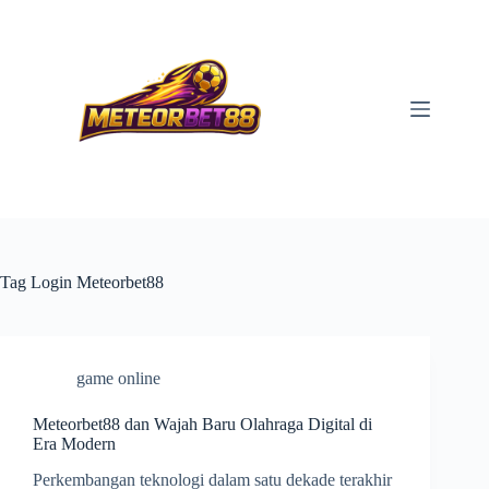
Skip
to
content
Tag
Login Meteorbet88
game online
Meteorbet88 dan Wajah Baru Olahraga Digital di
Era Modern
Perkembangan teknologi dalam satu dekade terakhir