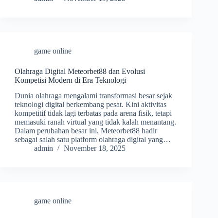
game online
Olahraga Digital Meteorbet88 dan Evolusi
Kompetisi Modern di Era Teknologi
Dunia olahraga mengalami transformasi besar sejak
teknologi digital berkembang pesat. Kini aktivitas
kompetitif tidak lagi terbatas pada arena fisik, tetapi
memasuki ranah virtual yang tidak kalah menantang.
Dalam perubahan besar ini, Meteorbet88 hadir
sebagai salah satu platform olahraga digital yang…
admin
November 18, 2025
game online