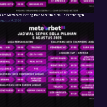
Cara Memahami Betting Bola Sebelum Memilih Pertandingan
Agustus 6, 2026